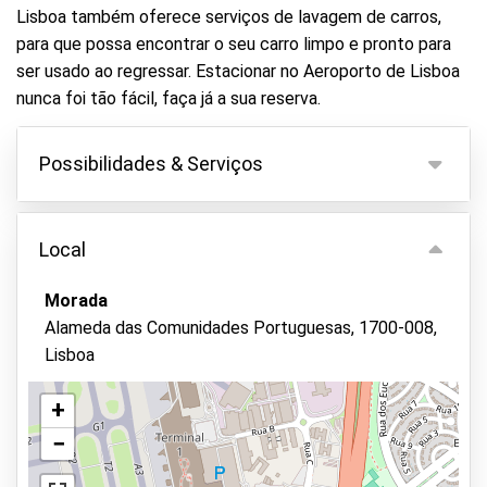
Lisboa também oferece serviços de lavagem de carros,
para que possa encontrar o seu carro limpo e pronto para
ser usado ao regressar. Estacionar no Aeroporto de Lisboa
nunca foi tão fácil, faça já a sua reserva.
Possibilidades & Serviços
Possibilidades
Local
Estacionamento interno
Mantenha as chaves da viatura
Morada
Alameda das Comunidades Portuguesas, 1700-008,
Vigilância por vídeo
Lisboa
Lavagem de veículos
+
Parque seguro
−
Asfalto ou pavimento
Ver no mapa
Possível manutenção do veículo