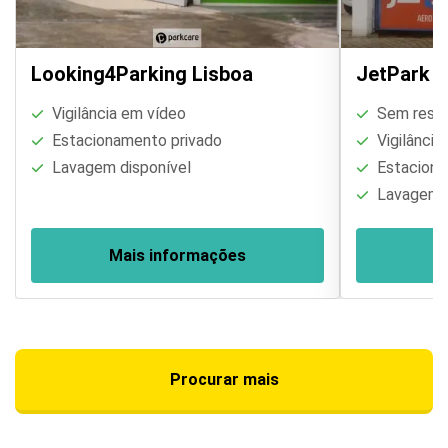
Looking4Parking Lisboa
JetPark V
Vigilância em vídeo
Sem restri
Estacionamento privado
Vigilância
Lavagem disponível
Estaciona
Lavagem d
Mais informações
M
Procurar mais