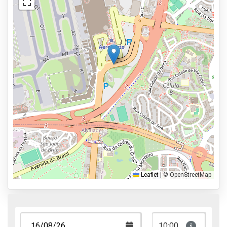
Serviços
Aberto 24 horas
Reserve antecipadamente
100m do aeroporto
Modalidades de estacionamento
Transbordo
Valet
Park & Walk
Leaflet
|
© OpenStreetMap
Caminhar, Dormir & Voar
10:00