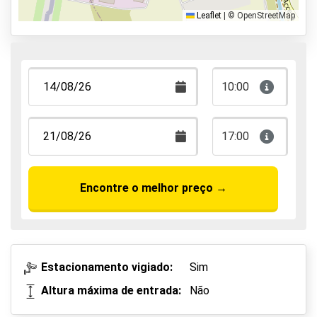
Valet
Leaflet
|
© OpenStreetMap
Park & Walk
Caminhar, Dormir & Voar
10:00
17:00
Encontre o melhor preço
→
Estacionamento vigiado:
Sim
Altura máxima de entrada:
Não