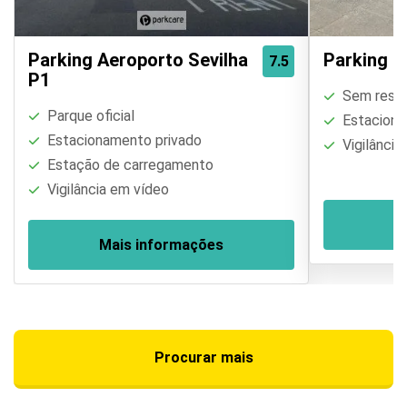
Parking Aeroporto Sevilha
Parking G
7.5
P1
Sem restri
Parque oficial
Estaciona
Estacionamento privado
Vigilância
Estação de carregamento
Vigilância em vídeo
M
Mais informações
Procurar mais