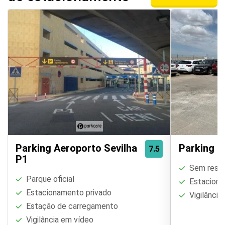
Parking Aeroporto Sevilha
Parking G
7.5
P1
Sem restri
Parque oficial
Estaciona
Estacionamento privado
Vigilância
Estação de carregamento
Vigilância em vídeo