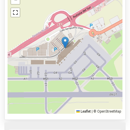
Acesso para mobilidade reduzida
Ver no mapa
Estação de carga eléctrica
Vigilância humana
Serviços
Aberto 24 horas
Reserve antecipadamente
300m walk to the departure hall
Modalidades de estacionamento
Transbordo
Valet
Leaflet
|
© OpenStreetMap
Park & Walk
Caminhar, Dormir & Voar