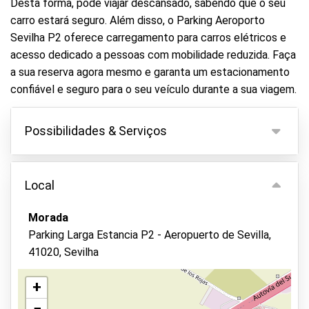
Desta forma, pode viajar descansado, sabendo que o seu
carro estará seguro. Além disso, o Parking Aeroporto
Sevilha P2 oferece carregamento para carros elétricos e
acesso dedicado a pessoas com mobilidade reduzida. Faça
a sua reserva agora mesmo e garanta um estacionamento
confiável e seguro para o seu veículo durante a sua viagem.
Possibilidades & Serviços
Possibilidades
Local
Estacionamento interno
Mantenha as chaves da viatura
Morada
Parking Larga Estancia P2 - Aeropuerto de Sevilla,
Vigilância por vídeo
41020, Sevilha
Parque seguro
+
Asfalto ou pavimento
−