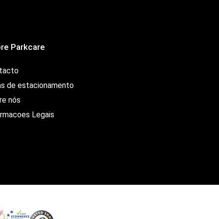
re Parkcare
tacto
as de estacionamento
re nós
ormacoes Legais